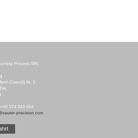
Turning Process SRL
j
Henri Coandă Nr. 5
Dej
a
: +40 374 343 654
p@sauter-precision.com
ahrt