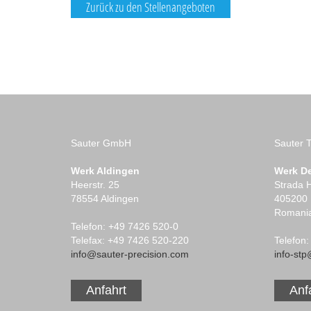
Zurück zu den Stellenangeboten
Sauter GmbH
Sauter 
Werk Aldingen
Werk De
Heerstr. 25
Strada 
78554 Aldingen
405200 
Romani
Telefon: +49 7426 520-0
Telefax: +49 7426 520-220
Telefon
info@sauter-precision.com
info-st
Anfahrt
Anf