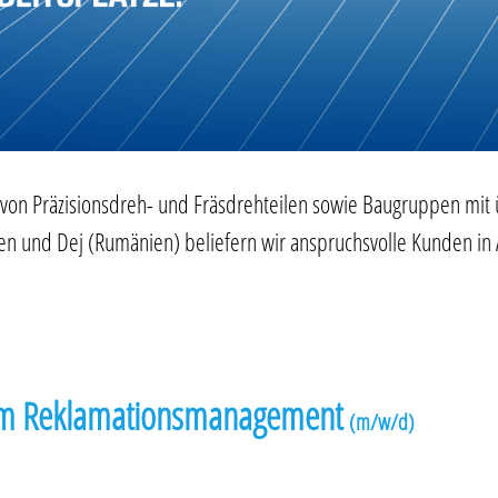
er von Präzisionsdreh- und Fräsdrehteilen sowie Baugruppen mit
gen und Dej (Rumänien) beliefern wir anspruchsvolle Kunden i
g im Reklamationsmanagement
(m/w/d)