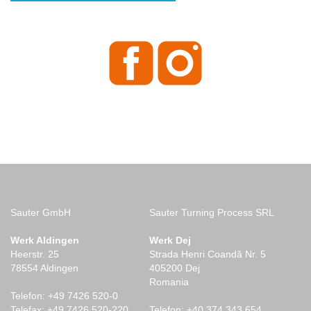
Sauter GmbH
Sauter Turning Process SRL
Werk Aldingen
Werk Dej
Heerstr. 25
Strada Henri Coandă Nr. 5
78554 Aldingen
405200 Dej
Romania
Telefon: +49 7426 520-0
Telefax: +49 7426 520-220
Telefon: +40 374 343 654